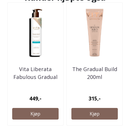
Vita Liberata
The Gradual Build
Fabulous Gradual
200ml
Tanning Lotion -
Untinted - ...
449,-
315,-
Kjøp
Kjøp