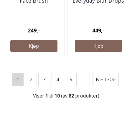
Face Brush
Everyday Blur Drops
249,-
449,-
Kjøp
Kjøp
1
2
3
4
5
...
Neste >>
Viser
1
til
10
(av
82
produkter)