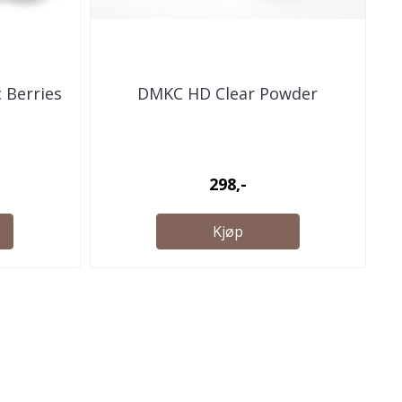
 Berries
DMKC HD Clear Powder
298,-
Kjøp