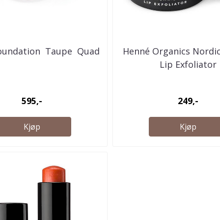
undation  Taupe  Quad
Henné Organics Nordic
Lip Exfoliator
595,-
249,-
Kjøp
Kjøp