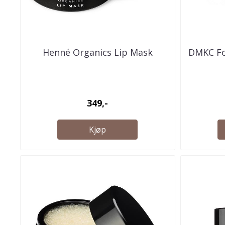
Henné Organics Lip Mask
DMKC Fo
349,-
Kjøp