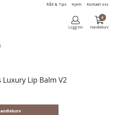
Råd & Tips
Hjem
Kontakt oss
0
Logg inn
Handlekurv
d
 Luxury Lip Balm V2
handlekurv