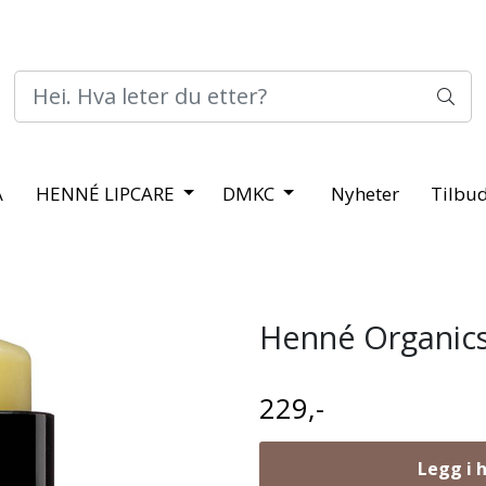
A
HENNÉ LIPCARE
DMKC
Nyheter
Tilbu
Henné Organics
229,-
Legg i 