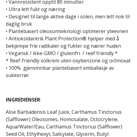
• Vannresistent opptil 80 minutter
• Ultra lett fukt og næring
• Designet til lange aktive dage i solen, men lett nok til
daglig bruk
• Plantebasert oleosomteknologi optimerer yteevnen
• Antioksidantrik Plant Protection® hjelper med å
bekjempe frie radikaler og fukter og nærer huden
• Vegansk / ikke-GMO / glutenfri / reef friendly *
* Reef-friendly solkrem uten oxybenzone og octinoxat
• 100% gjenvinnbar plantebasert emballasje av
sukkerrør
INGREDIENSER
:
Aloe Barbadensis Leaf Juice, Carthamus Tinctorius
(Safflower) Oleosomes, Homosalate, Octocrylene,
Aqua/Water/Eau, Carthamus Tinctorius (Safflower)
Seed Oil, Ethylhexyl, Salicylate, Glycerin, Butyl